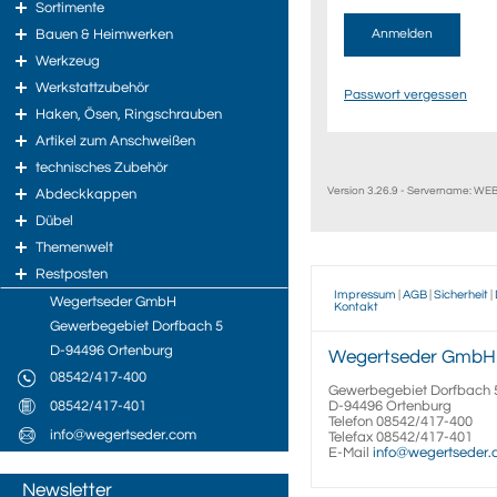
Sortimente
Bauen & Heimwerken
Anmelden
Werkzeug
Werkstattzubehör
Passwort vergessen
Haken, Ösen, Ringschrauben
Artikel zum Anschweißen
technisches Zubehör
Version 3.26.9 - Servername: W
Abdeckkappen
Dübel
Themenwelt
Restposten
Impressum
|
AGB
|
Sicherheit
|
Wegertseder GmbH
Kontakt
Gewerbegebiet Dorfbach 5
D-94496 Ortenburg
Wegertseder
GmbH
08542/417-400
Gewerbegebiet Dorfbach 
08542/417-401
D-94496
Ortenburg
Telefon
08542/417-400
info@wegertseder.com
Telefax
08542/417-401
E-Mail
info@wegertseder
Newsletter