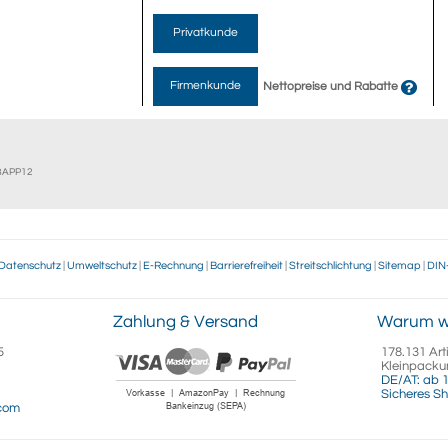
Privatkunde
Firmenkunde
Nettopreise und Rabatte
EBAPP12
Datenschutz
|
Umweltschutz
|
E-Rechnung
|
Barrierefreiheit
|
Streitschlichtung
|
Sitemap
|
DIN
Zahlung & Versand
Warum w
5
178.131 Art
Kleinpacku
DE/AT: ab 1
Sicheres Sh
.com