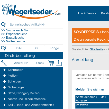
Info & Service
Katal
>> Suche nach Norm
SONDERPREIS:
Fisch
>> Expertensuche
>> Bauteilsuche
Die universelle Reakti
>> Volltextsuche
Sie sind hier:
Startseite
-> 
Direktbestellung
Anmeldung
Schrauben
Verfügen Sie bereits üb
Muttern
Sie müssen sich nicht ne
Scheiben
Sicherungen
Melden Sie sich an
Stifte, Stangen, Bolzen
Anmeldename / E-Mail-
Nieten und Blindniettechnik
Adresse
Seil-, Hebe- und Abspanntechnik
Passwort