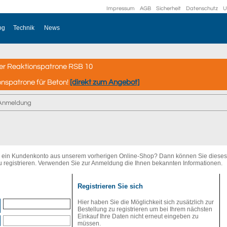
Impressum
AGB
Sicherheit
Datenschutz
U
og
Technik
News
er Reaktionspatrone RSB 10
onspatrone für Beton!
[direkt zum Angebot]
Anmeldung
er ein Kundenkonto aus unserem vorherigen Online-Shop? Dann können Sie diese
u registrieren. Verwenden Sie zur Anmeldung die Ihnen bekannten Informationen.
Registrieren Sie sich
Hier haben Sie die Möglichkeit sich zusätzlich zur
Bestellung zu registrieren um bei Ihrem nächsten
Einkauf Ihre Daten nicht erneut eingeben zu
müssen.