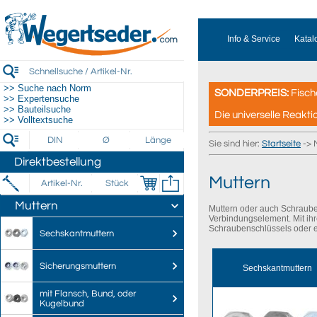
Info & Service
Katal
>> Suche nach Norm
SONDERPREIS:
Fisch
>> Expertensuche
>> Bauteilsuche
Die universelle Reakti
>> Volltextsuche
Sie sind hier:
Startseite
-> 
Direktbestellung
Muttern
Muttern
Muttern oder auch Schraube
Verbindungselement. Mit ih
Schraubenschlüssels oder 
Sechskantmuttern
Sicherungsmuttern
Sechskantmuttern
mit Flansch, Bund, oder
Kugelbund