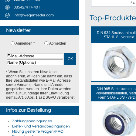
64 
08542/417-401
info@wegertseder.com
Top-Produkte
Newsletter
DIN 934 Sechskantmutt
STAHL 8 - verzinkt
Anmelden *
Abmelden
OK
* Wenn Sie unseren Newsletter
abonnieren, willigen Sie damit ein, dass
Ihre Bestandsdaten wie E-Mail Adresse
sowie Vorname, Name und Anrede
DIN 985 Sechskantmutt
gespeichert werden. Ihre Daten werden
Polyamidklemmteil, nied
dann auf Grundlage Ihrer Einwilligung
Form STAHL 6/8 - verzi
gemäß Art. 6 Abs. 1 a) DSGVO verarbeitet.
Infos zur Bestellung
Zahlungsbedingungen
Liefer- und Versandbedingungen
Häufig gestellte Fragen (FAQ)