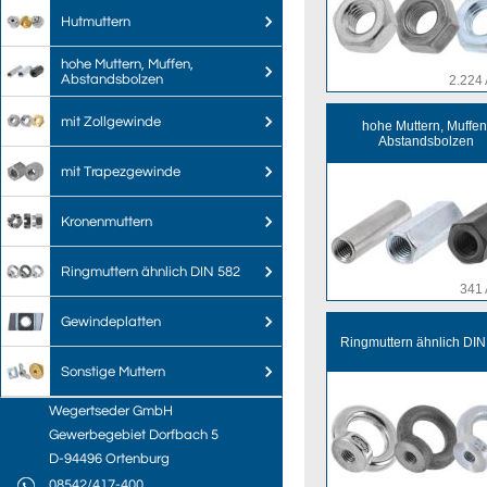
Hutmuttern
hohe Muttern, Muffen,
Abstandsbolzen
2.224 
mit Zollgewinde
hohe Muttern, Muffen
Abstandsbolzen
mit Trapezgewinde
Kronenmuttern
Ringmuttern ähnlich DIN 582
341 
Gewindeplatten
Ringmuttern ähnlich DIN
Sonstige Muttern
Wegertseder GmbH
Gewerbegebiet Dorfbach 5
D-94496 Ortenburg
08542/417-400