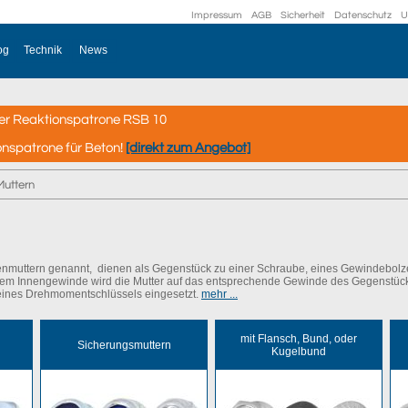
Impressum
AGB
Sicherheit
Datenschutz
U
og
Technik
News
er Reaktionspatrone RSB 10
onspatrone für Beton!
[direkt zum Angebot]
Muttern
nmuttern genannt, dienen als Gegenstück zu einer Schraube, eines Gewindebolz
rem Innengewinde wird die Mutter auf das entsprechende Gewinde des Gegenstück
eines Drehmomentschlüssels eingesetzt.
mehr ...
mit Flansch, Bund, oder
Sicherungsmuttern
Kugelbund