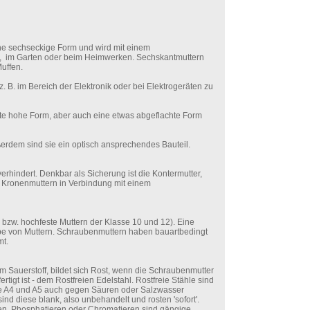
ine sechseckige Form und wird mit einem
bau, im Garten oder beim Heimwerken. Sechskantmuttern
uffen.
z. B. im Bereich der Elektronik oder bei Elektrogeräten zu
te hohe Form, aber auch eine etwas abgeflachte Form
erdem sind sie ein optisch ansprechendes Bauteil.
rhindert. Denkbar als Sicherung ist die Kontermutter,
nd Kronenmuttern in Verbindung mit einem
8 bzw. hochfeste Muttern der Klasse 10 und 12). Eine
ngabe von Muttern. Schraubenmuttern haben bauartbedingt
mt.
im Sauerstoff, bildet sich Rost, wenn die Schraubenmutter
rtigt ist - dem Rostfreien Edelstahl. Rostfreie Stähle sind
wie A4 und A5 auch gegen Säuren oder Salzwasser
ind diese blank, also unbehandelt und rosten 'sofort'.
ren, Phosphatieren oder Chromatieren sind gängige