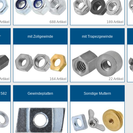
Artikel
688 Artikel
189 Artikel
,
mit Zollgewinde
mit Trapezgewinde
Artikel
164 Artikel
22 Artikel
 582
Gewindeplatten
Sonstige Muttern