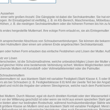
m Aussehen
 einer sehr großen Anzahl. Die Gängigste ist dabei die Sechskantmutter. Sie hat e
gen. Ihr Einsatzgebiet ist vielfältig, z. B. im Kfz-Bereich, Maschinenbau, Möbel
n Höhen, z. B. die niedrigen Sechskantmuttern oder die höheren Formen bis hin zu M
s erstes hergestellte Mutternart. Ihre eckige Form erlaubt es, sie als Einlegemutter 
sch ansprechender Abschluss von Schraubenverbindungen. Sie können die bekann
rden Hutmuttern über einen am unteren Ende angebrachten Sechskantansatz.
igen oder hohen Form erlauben das einfache Festdrehen und Lösen der Mutter. Auß
utz vor Lösen
unterscheiden, ist die Schutzmaßnahme, welche unbeabsichtigtes Lösen der Mutter ve
e auf gleicher Höhe eine bestehende Verbindung sichert. Weitere Möglichkeiten si
ichernde Muttern mit Kunststoff- oder Vollmetallklemmteil oder die Palmutter.
i Schraubenmuttern
benmuttern ist aus blankem Stahl mit variabler Festigkeit (Stahl Klasse 4, 5 oder 
s als bei Schrauben (z. B. Festigkeitsklasse 8.8) fehlt der zweite Teil bei der A
igkeit und nicht die Angabe der unteren Streckgrenze, welche nach dem Punkt kom
 bei Muttern. Durch Wasser, egal ob durch direkten Kontakt oder den Wasseranteil 
 vor der Witterung geschützt ist oder wenn sie nicht aus einem speziellen Stahl gefe
Sie bieten aber nur bedingten Rostschutz, während hochsäurebeständige Stähle 
t größere Klasse an Muttern sind aus blankem Stahl mit variabler Festigkeit. Meist s
te Behandlung ist die galvanische Verzinkung, aber auch Feuerverzinkung, Brünie