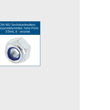
DIN 982 Sechskantmuttern,
lyamidklemmteil, hohe Form
STAHL 8 - verzinkt