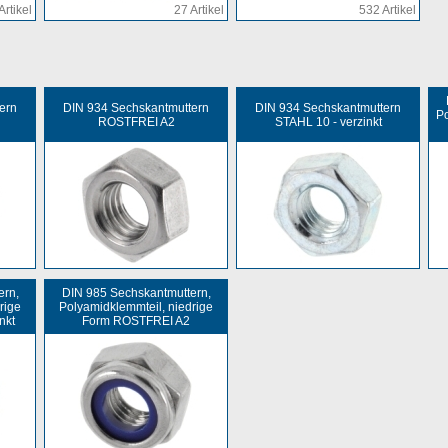
Artikel
27 Artikel
532 Artikel
ern
DIN 934 Sechskantmuttern
DIN 934 Sechskantmuttern
Po
ROSTFREI A2
STAHL 10 - verzinkt
ern,
DIN 985 Sechskantmuttern,
rige
Polyamidklemmteil, niedrige
nkt
Form ROSTFREI A2