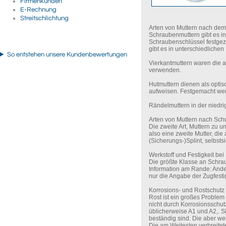
Firmenkunden
E-Rechnung
Streitschlichtung
Arten von Muttern nach de
Schraubenmuttern gibt es in
Schraubenschlüssel festgezo
gibt es in unterschiedliche
So entstehen unsere Kundenbewertungen
Vierkantmuttern waren die al
verwenden.
Hutmuttern dienen als opti
aufweisen. Festgemacht we
Rändelmuttern in der niedr
Arten von Muttern nach Sch
Die zweite Art, Muttern zu 
also eine zweite Mutter, di
(Sicherungs-)Splint, selbsts
Werkstoff und Festigkeit be
Die größte Klasse an Schrau
Information am Rande: Ander
nur die Angabe der Zugfest
Korrosions- und Rostschutz
Rost ist ein großes Problem
nicht durch Korrosionsschutz
üblicherweise A1 und A2,. 
beständig sind. Die aber wei
Die am Weitesten verbreite