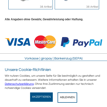
38 Artikel
38 Artikel
Alle Angaben ohne Gewähr, Gewährleistung oder Haftung.
Vorkasse | giropay | Bankeinzug (SEPA)
Unsere Cookie-Richtlinien
Impressum
Streitschlichtung
Wir nutzen Cookies, um unsere Seite für Sie bestmöglich zu gestalten und
AGB
Sitemap
dauerhaft zu verbessern. Weitere Informationen erhalten Sie in unserer
Sicherheit
Jobs
Datenschutzerklärung
. Ohne Ihre Zustimmung werden nur technisch
Datenschutz
Über uns
notwendige Cookies verwendet.
Umweltschutz
Kontakt
Wegertseder
E-Rechnung
Vertrag widerrufen
AKZEPTIEREN
ABLEHNEN
View
Wegertseder GmbH
GRATIS - Im Play Store
<