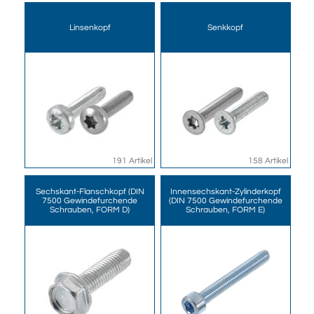
Linsenkopf
Senkkopf
191 Artikel
158 Artikel
Sechskant-Flanschkopf (DIN
Innensechskant-Zylinderkopf
7500 Gewindefurchende
(DIN 7500 Gewindefurchende
Schrauben, FORM D)
Schrauben, FORM E)