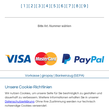
[ 1 ]
[ 2 ]
[ 3 ]
[ 4 ]
[ 5 ]
[ 6 ]
[ 7 ]
[ 8 ]
[ 9 ]
Bitte Art.-Nummer wählen
Vorkasse | giropay | Bankeinzug (SEPA)
Unsere Cookie-Richtlinien
Impressum
Streitschlichtung
Wir nutzen Cookies, um unsere Seite für Sie bestmöglich zu gestalten und
AGB
Sitemap
dauerhaft zu verbessern. Weitere Informationen erhalten Sie in unserer
Sicherheit
Jobs
Datenschutzerklärung
. Ohne Ihre Zustimmung werden nur technisch
Datenschutz
Über uns
notwendige Cookies verwendet.