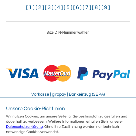
[ 1 ]
[ 2 ]
[ 3 ]
[ 4 ]
[ 5 ]
[ 6 ]
[ 7 ]
[ 8 ]
[ 9 ]
Bitte DIN-Nummer wählen
Vorkasse | giropay | Bankeinzug (SEPA)
Unsere Cookie-Richtlinien
Impressum
Streitschlichtung
Wir nutzen Cookies, um unsere Seite für Sie bestmöglich zu gestalten und
AGB
Sitemap
dauerhaft zu verbessern. Weitere Informationen erhalten Sie in unserer
Sicherheit
Jobs
Datenschutzerklärung
. Ohne Ihre Zustimmung werden nur technisch
Datenschutz
Über uns
notwendige Cookies verwendet.